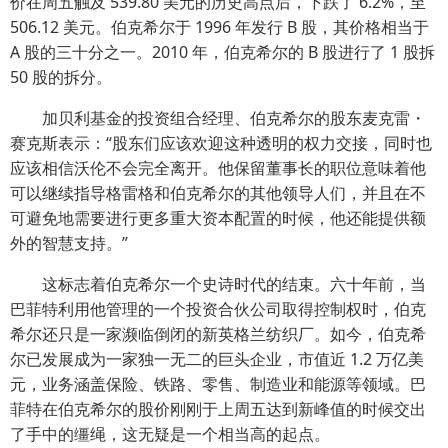
价在周五触及 539.80 美元的历史高点后，下跌了 6.2%，至
506.12 美元。伯克希尔于 1996 年发行 B 股，其价格相当于
A 股的三十分之一。2010 年，伯克希尔的 B 股进行了 1 股拆
50 股的拆分。
加贝利基金的投资组合经理、伯克希尔的股东麦克雷・
赛克斯表示：“股东们应该欢迎这种透明的权力交接，同时也
应该相信沃伦不会完全离开。他保留董事长的职位意味着他
可以继续指导格雷格和伯克希尔的其他领导人们，并且在不
可避免地需要进行更多重大资本配置的时候，他还能提供额
外的智慧支持。”
这标志着伯克希尔一个史诗时代的结束。六十年前，当
巴菲特利用他管理的一个投资合伙公司取得控制权时，伯克
希尔还只是一家濒临倒闭的新英格兰纺织厂。如今，伯克希
尔已发展成为一家独一无二的巨头企业，市值近 1.2 万亿美
元，业务涵盖保险、铁路、零售、制造业和能源等领域。巴
菲特在伯克希尔的股价刚刚于上周五达到新峰值的时候交出
了手中的缰绳，这无疑是一个相当高的起点。