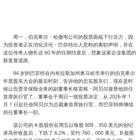
周一，伯克希尔・哈撒韦公司的股票面临下行压力，因
为投资者正在消化沃伦・巴菲特出人意料的离职声明，并在
这位传奇人物长达 60 年的任期结束后，想象这家企业集团的
新发展道路。
94 岁的巴菲特在内布拉斯加州奥马哈市举行的伯克希尔
年度股东大会的最后时刻，告诉他的忠实股东们，现在是时
候让负责非保险业务的副董事长格雷格・阿贝尔接替他担任
首席执行官了。董事会于周日一致投票决定，从 2026 年 1
月 1 日起任命阿贝尔为总裁兼首席执行官，而巴菲特将继续
担任董事长一职。
该公司的 A 股股价在周五以每股 809，350 美元的创纪
录高价收盘后，下跌了 6.2%，至约 760，000 美元。B 股股