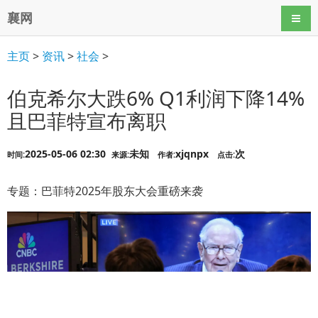
襄网
导航
主页
>
资讯
>
社会
>
伯克希尔大跌6% Q1利润下降14%
且巴菲特宣布离职
2025-05-06 02:30
未知
xjqnpx
次
时间:
来源:
作者:
点击:
专题：巴菲特2025年股东大会重磅来袭