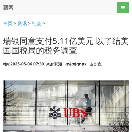
襄网
导航
主页
>
资讯
>
社会
>
瑞银同意支付5.11亿美元 以了结美
国国税局的税务调查
2025-05-06 07:30
未知
xjqnpx
次
时间:
来源:
作者:
点击: