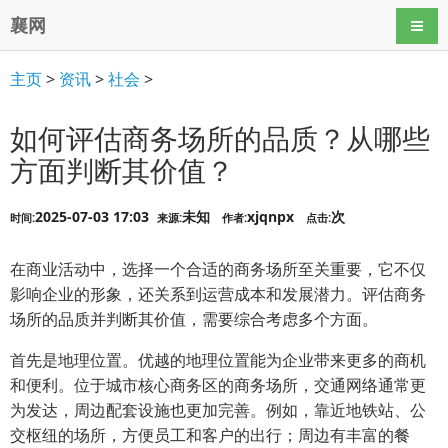
襄网
导航
主页
>
资讯
>
社会
>
如何评估商务场所的品质？从哪些
方面判断其价值？
2025-07-03 17:03
未知
xjqnpx
次
时间:
来源:
作者:
点击:
在商业活动中，选择一个合适的商务场所至关重要，它不仅
影响企业的形象，还关系到运营成本和发展潜力。评估商务
场所的品质并判断其价值，需要综合考虑多个方面。
首先是地理位置。优越的地理位置能为企业带来更多的商机
和便利。位于城市核心商务区的商务场所，交通网络通常更
为发达，周边配套设施也更加完善。例如，靠近地铁站、公
交枢纽的场所，方便员工和客户的出行；周边有丰富的餐