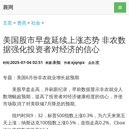
襄网
导航
主页
>
资讯
>
社会
>
美国股市早盘延续上涨态势 非农数
据强化投资者对经济的信心
2025-07-04 02:51
未知
xjqnpx
次
时间:
来源:
作者:
点击:
专题：美国6月份非农就业增长超预期
美股早盘走高，并刷新纪录，早前数据显示非农就业人
数增幅超预期，提高了投资者对经济健康程度的信心，并使
市场取消了对美联储7月降息的预期。
纽约时间9：32，标普500指数上涨0.3%，为六天来第五
天上涨；纳斯达克100指数上涨0.5%，道指走高0.2%。Cboe