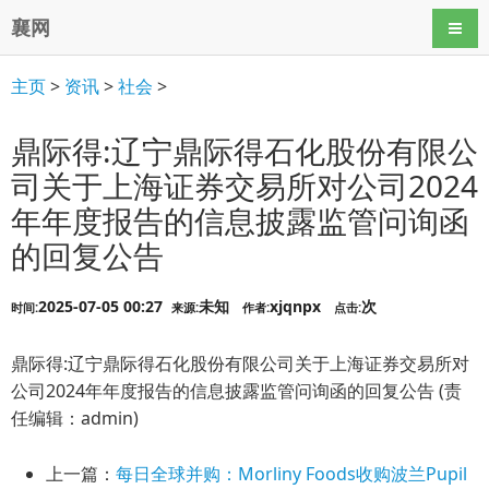
襄网
导航
主页
>
资讯
>
社会
>
鼎际得:辽宁鼎际得石化股份有限公
司关于上海证券交易所对公司2024
年年度报告的信息披露监管问询函
的回复公告
2025-07-05 00:27
未知
xjqnpx
次
时间:
来源:
作者:
点击:
鼎际得:辽宁鼎际得石化股份有限公司关于上海证券交易所对
公司2024年年度报告的信息披露监管问询函的回复公告 (责
任编辑：admin)
上一篇：
每日全球并购：Morliny Foods收购波兰Pupil