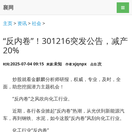
襄网
导航
主页
>
资讯
>
社会
>
“反内卷”！301216突发公告，减产
20%
2025-07-04 09:15
未知
xjqnpx
次
时间:
来源:
作者:
点击:
炒股就看金麒麟分析师研报，权威，专业，及时，全
面，助您挖掘潜力主题机会！
“反内卷”之风吹向化工行业。
近期，各行各业掀起“反内卷”热潮，从光伏到新能源汽
车，再到钢铁、水泥，如今这股“反内卷”风刮向化工行业。
化工行业“反内卷”