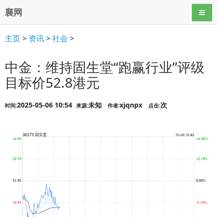
襄网
导航
主页
>
资讯
>
社会
>
中金：维持固生堂“跑赢行业”评级
目标价52.8港元
2025-05-06 10:54
未知
xjqnpx
次
时间:
来源:
作者:
点击: