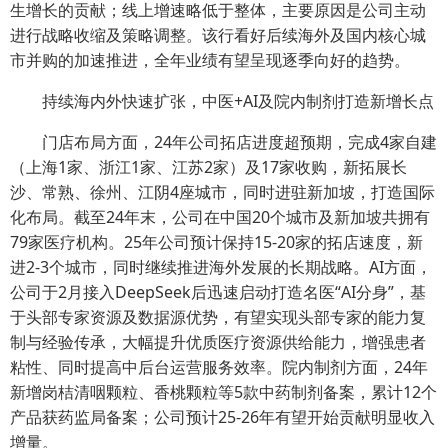
生增长的贡献；线上增速略低于整体，主要原因是公司主动
进行战略收缩及策略调整。该行看好后续海外及国内核心城
市并购的加速推进，全年业绩有望呈现逐季向好的趋势。
持续海内外快速扩张，中医+AI及院内制剂打造新增长点
门店布局方面，24年公司拓店进度超预期，完成4家自建
（上海1家、浙江1家、江苏2家）及17家收购，新拓展长
沙、常熟、徐州、江阴4座城市，同时进驻新加坡，打造国际
化布局。截至24年末，公司在中国20个城市及新加坡共拥有
79家医疗机构。25年公司预计保持15-20家的拓店速度，新
进2-3个城市，同时继续推进海外发展的长期战略。AI方面，
公司于2月接入DeepSeek后迅速启动打造名医“AI分身”，基
于头部专家资源及数据源优势，有望实现头部专家的能力复
制与经验传承，大幅提升优质医疗资源供给能力，增强患者
粘性、同时提高中后台运营服务效率。院内制剂方面，24年
新增岗桔清咽颗粒、香桃颗粒等5款中药制剂备案，累计12个
产品获药监局备案；公司预计25-26年有望开始贡献明显收入
增量。