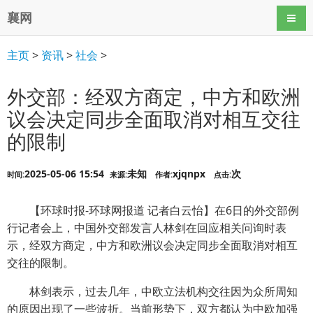
襄网
导航
主页
>
资讯
>
社会
>
外交部：经双方商定，中方和欧洲
议会决定同步全面取消对相互交往
的限制
2025-05-06 15:54
未知
xjqnpx
次
时间:
来源:
作者:
点击:
【环球时报-环球网报道 记者白云怡】在6日的外交部例
行记者会上，中国外交部发言人林剑在回应相关问询时表
示，经双方商定，中方和欧洲议会决定同步全面取消对相互
交往的限制。
林剑表示，过去几年，中欧立法机构交往因为众所周知
的原因出现了一些波折。当前形势下，双方都认为中欧加强