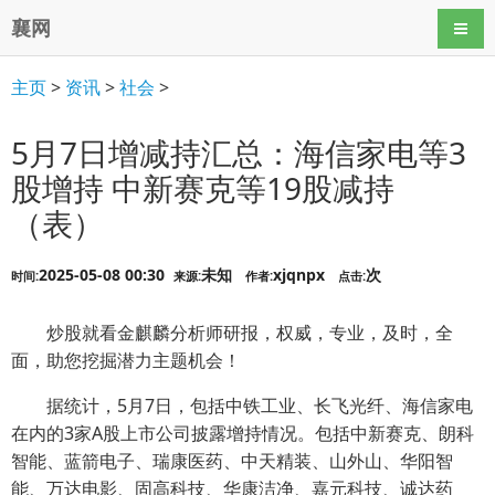
襄网
导航
主页
>
资讯
>
社会
>
5月7日增减持汇总：海信家电等3
股增持 中新赛克等19股减持
（表）
2025-05-08 00:30
未知
xjqnpx
次
时间:
来源:
作者:
点击:
炒股就看金麒麟分析师研报，权威，专业，及时，全
面，助您挖掘潜力主题机会！
据统计，5月7日，包括中铁工业、长飞光纤、海信家电
在内的3家A股上市公司披露增持情况。包括中新赛克、朗科
智能、蓝箭电子、瑞康医药、中天精装、山外山、华阳智
能、万达电影、固高科技、华康洁净、嘉元科技、诚达药