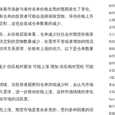
如何
味着市场参与者对未来价格走势的预期发生了变化。
如何
有仓单的投资者可能会选择保留货物，等待价格上升
让俄
交割，这也会造成仓单数量的减少。
吴清
先，从价格层面来看，仓单减少往往会对期货价格形
立方
供交割的货物数量减少，在需求不变或者增加的情况
联想
供求关系原理，价格有上涨的动力。以下是仓单数量
斯凯
如何
如何
减少 供应相对紧张 可能上涨 增加 供应相对宽松 可能
证监
A股
情绪。当投资者观察到仓单持续减少时，会认为市场
黄金
入需求，进一步推动价格上涨。这种市场情绪的变化
天风
加市场的活跃度。
Sp
银行
然上涨。期货市场是复杂多变的，受到多种因素的综
新股