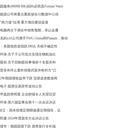
服务(06098.HK)拟向必胜及Fortune Warri
能源公司将重点重新放在AI数据中心供
“热力值”拉满 重大项目建设提速
电脑再次下调全年销售预期，承认会遭
的xAI公司携手TWG Global和Palantir，推动
：美股收跌道指跌390点 关税不确定性
环保:关于子公司首次实现生物航油出
股份:关于回购股份事项前十名股东和
普宣布停止轰炸胡塞武装并称对方“已
2年期国债收益率下跌 贸易逆差数据再
电子:股票交易异常波动公告
早盘跌势明显 企业财报令人失望且贸
环保:第六届监事会第十一次会议决议
T恒立：因未按规定期限披露定期报告，证
民爆:2024年度股东大会决议公告
债市：德国国债下跌 债券发行令长端