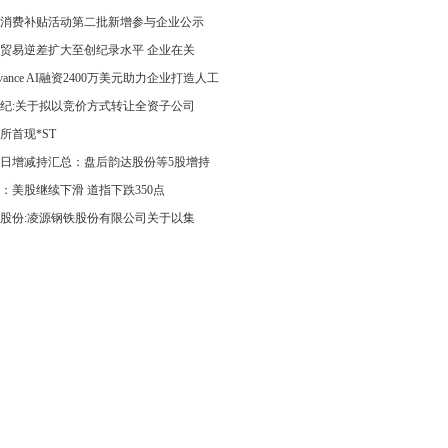
消费补贴活动第二批新增参与企业公示
贸易逆差扩大至创纪录水平 企业在关
levance AI融资2400万美元助力企业打造人工
纪:关于拟以竞价方式转让全资子公司
所首现*ST
6日增减持汇总：盘后韵达股份等5股增持
：美股继续下滑 道指下跌350点
股份:凌源钢铁股份有限公司关于以集