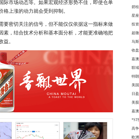
国际市场动态等。如果宏观经济形势不佳，即使仓单
碧桂园
价格上涨的动力就会受到抑制。
星座
需要密切关注的信号，但不能仅仅依据这一指标来做
投资
因素，结合技术分析和基本面分析，才能更准确地把
超微
收益。
马斯克
收盘
嘉澳
联域
特朗
美国
日盈
美股
嘉澳
*S
高争
欧洲