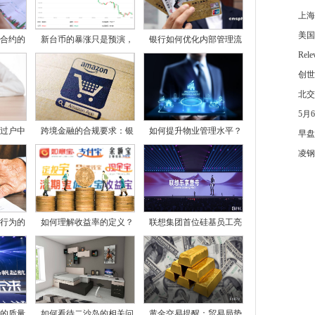
上海
美国
合约的
新台币的暴涨只是预演，
银行如何优化内部管理流
Re
创世
北交
5月
过户中
跨境金融的合规要求：银
如何提升物业管理水平？
早盘
凌钢
行为的
如何理解收益率的定义？
联想集团首位硅基员工亮
的质量
如何看待二沙岛的相关问
黄金交易提醒：贸易局势