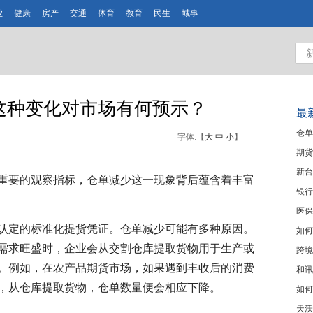
业
健康
房产
交通
体育
教育
民生
城事
这种变化对市场有何预示？
最
仓单
字体:【
大
中
小
】
期货
新台
重要的观察指标，仓单减少这一现象背后蕴含着丰富
银行
医保
认定的标准化提货凭证。仓单减少可能有多种原因。
如何
需求旺盛时，企业会从交割仓库提取货物用于生产或
跨境
。例如，在农产品期货市场，如果遇到丰收后的消费
和讯
，从仓库提取货物，仓单数量便会相应下降。
如何
天沃