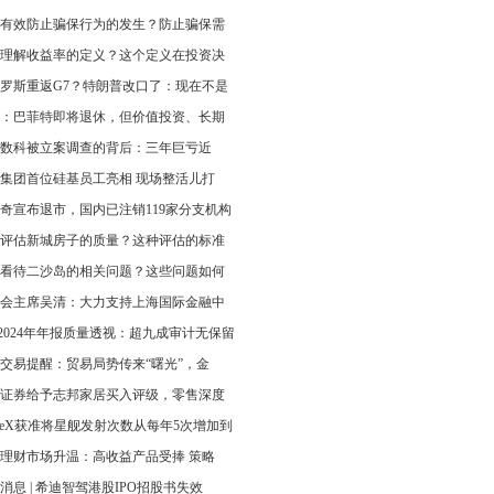
有效防止骗保行为的发生？防止骗保需
理解收益率的定义？这个定义在投资决
罗斯重返G7？特朗普改口了：现在不是
：巴菲特即将退休，但价值投资、长期
数科被立案调查的背后：三年巨亏近
集团首位硅基员工亮相 现场整活儿打
奇宣布退市，国内已注销119家分支机构
评估新城房子的质量？这种评估的标准
看待二沙岛的相关问题？这些问题如何
会主席吴清：大力支持上海国际金融中
2024年年报质量透视：超九成审计无保留
交易提醒：贸易局势传来“曙光”，金
证券给予志邦家居买入评级，零售深度
aceX获准将星舰发射次数从每年5次增加到
理财市场升温：高收益产品受捧 策略
消息 | 希迪智驾港股IPO招股书失效