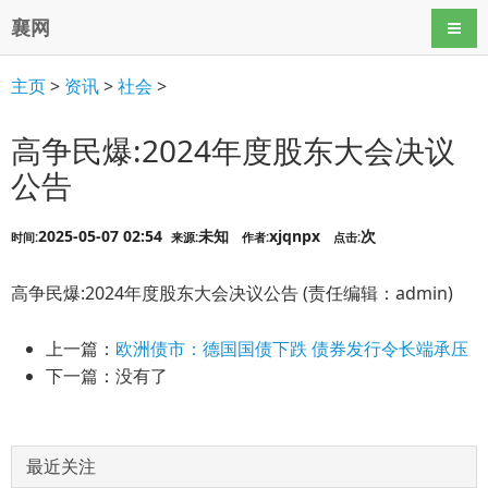
襄网
导航
主页
>
资讯
>
社会
>
高争民爆:2024年度股东大会决议
公告
2025-05-07 02:54
未知
xjqnpx
次
时间:
来源:
作者:
点击:
高争民爆:2024年度股东大会决议公告 (责任编辑：admin)
上一篇：
欧洲债市：德国国债下跌 债券发行令长端承压
下一篇：没有了
最近关注