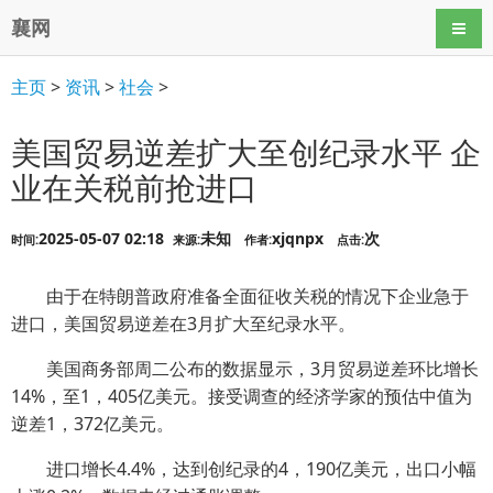
襄网
导航
主页
>
资讯
>
社会
>
美国贸易逆差扩大至创纪录水平 企
业在关税前抢进口
2025-05-07 02:18
未知
xjqnpx
次
时间:
来源:
作者:
点击:
由于在特朗普政府准备全面征收关税的情况下企业急于
进口，美国贸易逆差在3月扩大至纪录水平。
美国商务部周二公布的数据显示，3月贸易逆差环比增长
14%，至1，405亿美元。接受调查的经济学家的预估中值为
逆差1，372亿美元。
进口增长4.4%，达到创纪录的4，190亿美元，出口小幅