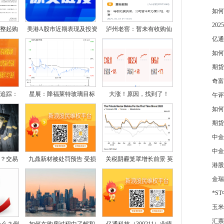
如何
20
整起购
美港A股市近期表现及投资
泸州老窖：暂未有收购仙
亿通
如何
期货
奇富
点追踪：
星展：降福莱特玻璃目标
大涨！原因，找到了！
午评
如何
期货
中金
中金
？交易
九鼎新材被处罚预告 受损
关税阴霾笼罩增长前景 英
港股
金瑞
*S
玉米
汇票