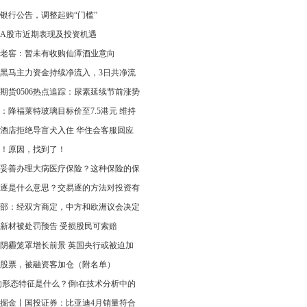
银行公告，调整起购“门槛”
A股市近期表现及投资机遇
老窖：暂未有收购仙潭酒业意向
黑马主力资金持续净流入，3日共净流
期货0506热点追踪：尿素延续节前涨势
：降福莱特玻璃目标价至7.5港元 维持
酒店拒绝导盲犬入住 华住会客服回应
！原因，找到了！
妥善办理大病医疗保险？这种保险的保
逐是什么意思？交易逐的方法对投资有
部：经双方商定，中方和欧洲议会决定
新材被处罚预告 受损股民可索赔
阴霾笼罩增长前景 英国央行或被迫加
股票，被融资客加仓（附名单）
的形态特征是什么？倒t在技术分析中的
掘金丨国投证券：比亚迪4月销量符合