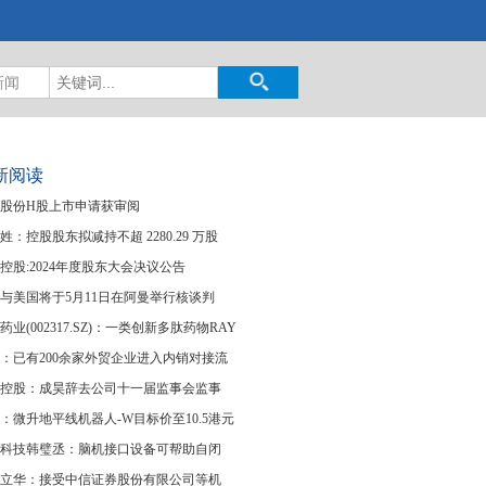
新闻
新阅读
股份H股上市申请获审阅
姓：控股股东拟减持不超 2280.29 万股
控股:2024年度股东大会决议公告
与美国将于5月11日在阿曼举行核谈判
药业(002317.SZ)：一类创新多肽药物RAY
：已有200余家外贸企业进入内销对接流
控股：成昊辞去公司十一届监事会监事
：微升地平线机器人-W目标价至10.5港元
科技韩璧丞：脑机接口设备可帮助自闭
立华：接受中信证券股份有限公司等机