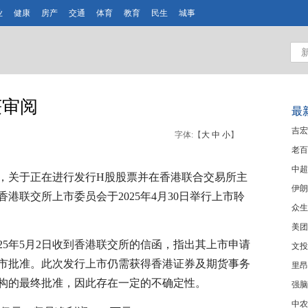
业
健康
房产
交通
体育
教育
民生
城事
获审阅
最
吉宏
字体:【
大
中
小
】
老百
中超
公告，关于正在进行发行H股股票并在香港联合交易所主
伊朗
港联交所上市委员会于2025年4月30日举行上市聆
众生
美团
25年5月2日收到香港联交所的信函，指出其上市申请
文投
市批准。此次发行上市仍需获得香港证券及期货事务
里昂
构的最终批准，因此存在一定的不确定性。
强脑
中农