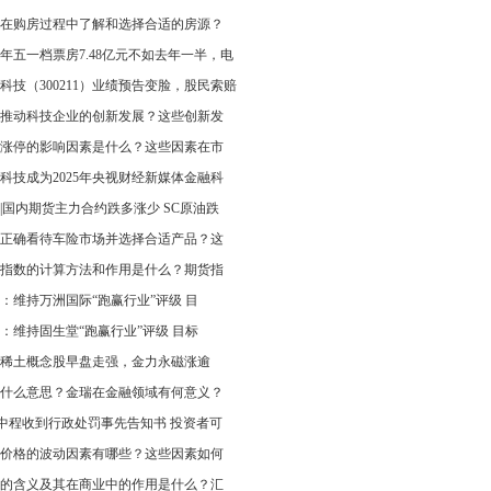
在购房过程中了解和选择合适的房源？
25年五一档票房7.48亿元不如去年一半，电
科技（300211）业绩预告变脸，股民索赔
推动科技企业的创新发展？这些创新发
涨停的影响因素是什么？这些因素在市
科技成为2025年央视财经新媒体金融科
|国内期货主力合约跌多涨少 SC原油跌
正确看待车险市场并选择合适产品？这
指数的计算方法和作用是什么？期货指
：维持万洲国际“跑赢行业”评级 目
：维持固生堂“跑赢行业”评级 目标
稀土概念股早盘走强，金力永磁涨逾
什么意思？金瑞在金融领域有何意义？
T中程收到行政处罚事先告知书 投资者可
价格的波动因素有哪些？这些因素如何
的含义及其在商业中的作用是什么？汇