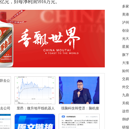
7亿元，归母净利润5916万元。
多家
美港
泸州
创业
光大
星展
旗下
大涨
如何
交易
外交
九鼎
关税
去公司
里昂：微升地平线机器人
强脑科技韩璧丞：脑机接
这些
倒t
研报