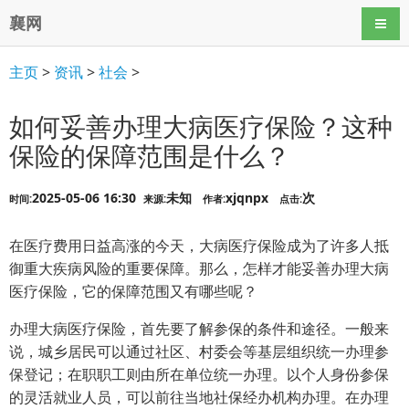
襄网
导航
主页
>
资讯
>
社会
>
如何妥善办理大病医疗保险？这种
保险的保障范围是什么？
2025-05-06 16:30
未知
xjqnpx
次
时间:
来源:
作者:
点击:
在医疗费用日益高涨的今天，大病医疗保险成为了许多人抵
御重大疾病风险的重要保障。那么，怎样才能妥善办理大病
医疗保险，它的保障范围又有哪些呢？
办理大病医疗保险，首先要了解参保的条件和途径。一般来
说，城乡居民可以通过社区、村委会等基层组织统一办理参
保登记；在职职工则由所在单位统一办理。以个人身份参保
的灵活就业人员，可以前往当地社保经办机构办理。在办理