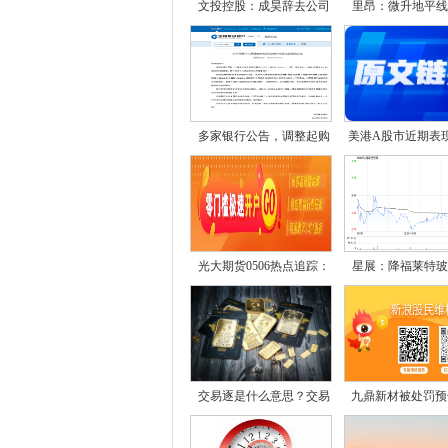
文投控股：成昊辞去公司
里昂：微升地平线
多家银行公告，调整起购
美港A股市近期表
光大期货0506热点追踪：
星展：降福莱特玻
尿
交易逐是什么意思？交易
九鼎新材被处罚预