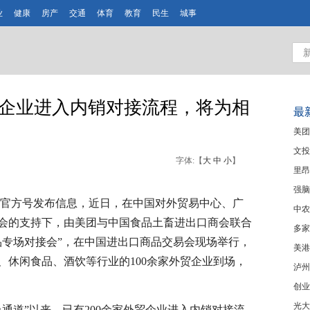
业
健康
房产
交通
体育
教育
民生
城事
贸企业进入内销对接流程，将为相
最
美团
文投
字体:【
大
中
小
】
里昂
强脑
官方号发布信息，近日，在中国对外贸易中心、广
中农
会的支持下，由美团与中国食品土畜进出口商会联合
多家
费品专场对接会”，在中国进出口商品交易会现场举行，
美港
、休闲食品、酒饮等行业的100余家外贸企业到场，
泸州
创业
光大
道”以来，已有200余家外贸企业进入内销对接流