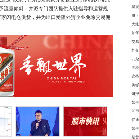
星展
予流量倾斜，并派专门团队提供入驻指导和运营规
旗下
万家闪电仓供货，并为出口受阻外贸企业免除交易佣
大涨
如何
交易
外交
九鼎
关税
这些
倒t
研报
如何
20
亿通
如何
期货