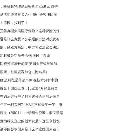
：降福莱特玻璃目标价至7.5港元 维持
酒店拒绝导盲犬入住 华住会客服回应
！原因，找到了！
妥善办理大病医疗保险？这种保险的保
逐是什么意思？交易逐的方法对投资有
部：经双方商定，中方和欧洲议会决定
新材被处罚预告 受损股民可索赔
阴霾笼罩增长前景 英国央行或被迫加
股票，被融资客加仓（附名单）
的形态特征是什么？倒t在技术分析中的
掘金丨国投证券：比亚迪4月销量符合
在购房过程中了解和选择合适的房源？
25年五一档票房7.48亿元不如去年一半，电
科技（300211）业绩预告变脸，股民索赔
推动科技企业的创新发展？这些创新发
涨停的影响因素是什么？这些因素在市