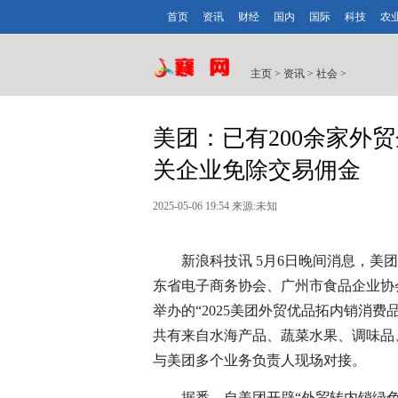
首页
资讯
财经
国内
国际
科技
农
主页
>
资讯
>
社会
>
美团：已有200余家外
关企业免除交易佣金
2025-05-06 19:54 来源:未知
新浪科技讯 5月6日晚间消息，美团
东省电子商务协会、广州市食品企业协
举办的“2025美团外贸优品拓内销消
共有来自水海产品、蔬菜水果、调味品
与美团多个业务负责人现场对接。
据悉，自美团开辟“外贸转内销绿色通