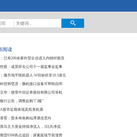
新闻
新阅读
：已有200余家外贸企业进入内销对接流
控股：成昊辞去公司十一届监事会监事
：微升地平线机器人-W目标价至10.5港元
科技韩璧丞：脑机接口设备可帮助自闭
立华：接受中信证券股份有限公司等机
银行公告，调整起购“门槛”
A股市近期表现及投资机遇
老窖：暂未有收购仙潭酒业意向
黑马主力资金持续净流入，3日共净流
期货0506热点追踪：尿素延续节前涨势