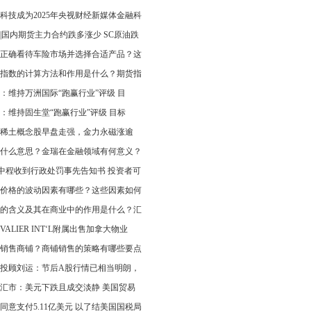
科技成为2025年央视财经新媒体金融科
|国内期货主力合约跌多涨少 SC原油跌
正确看待车险市场并选择合适产品？这
指数的计算方法和作用是什么？期货指
：维持万洲国际“跑赢行业”评级 目
：维持固生堂“跑赢行业”评级 目标
稀土概念股早盘走强，金力永磁涨逾
什么意思？金瑞在金融领域有何意义？
T中程收到行政处罚事先告知书 投资者可
价格的波动因素有哪些？这些因素如何
的含义及其在商业中的作用是什么？汇
EVALIER INT‘L附属出售加拿大物业
销售商铺？商铺销售的策略有哪些要点
投顾刘运：节后A股行情已相当明朗，
汇市：美元下跌且成交淡静 美国贸易
同意支付5.11亿美元 以了结美国国税局