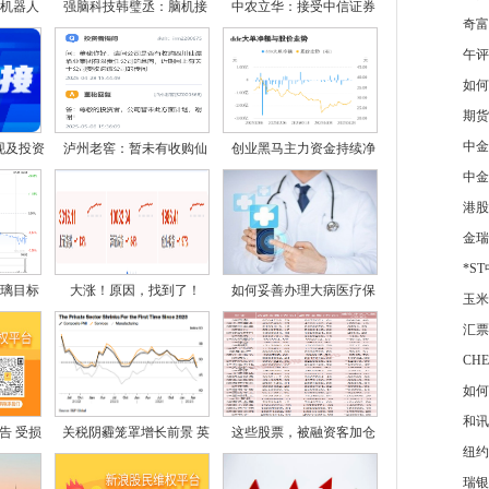
机器人
强脑科技韩璧丞：脑机接
中农立华：接受中信证券
奇富
午评
如何
期货
中金
现及投资
泸州老窖：暂未有收购仙
创业黑马主力资金持续净
中金
港股
金瑞
*S
璃目标
大涨！原因，找到了！
如何妥善办理大病医疗保
玉米
汇票
CH
如何
和讯
告 受损
关税阴霾笼罩增长前景 英
这些股票，被融资客加仓
纽约
瑞银