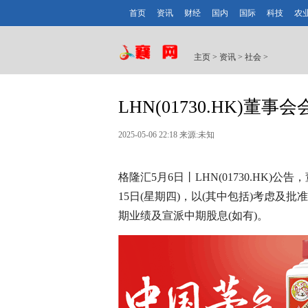
首页
资讯
财经
国内
国际
科技
农
主页
>
资讯
>
社会
>
LHN(01730.HK)董事
2025-05-06 22:18 来源:未知
格隆汇5月6日丨LHN(01730.HK)
15日(星期四)，以(其中包括)考虑及批
期业绩及宣派中期股息(如有)。