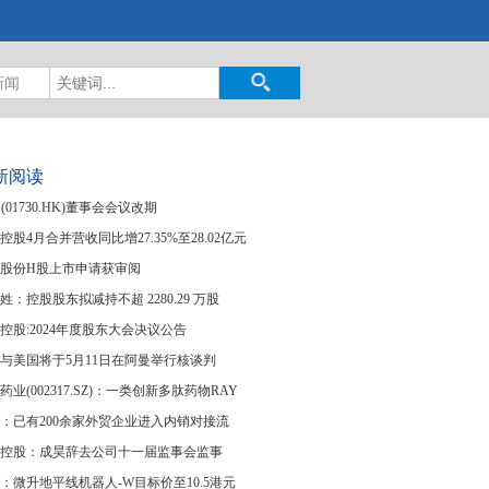
新闻
新阅读
N(01730.HK)董事会会议改期
控股4月合并营收同比增27.35%至28.02亿元
股份H股上市申请获审阅
姓：控股股东拟减持不超 2280.29 万股
控股:2024年度股东大会决议公告
与美国将于5月11日在阿曼举行核谈判
药业(002317.SZ)：一类创新多肽药物RAY
：已有200余家外贸企业进入内销对接流
控股：成昊辞去公司十一届监事会监事
：微升地平线机器人-W目标价至10.5港元