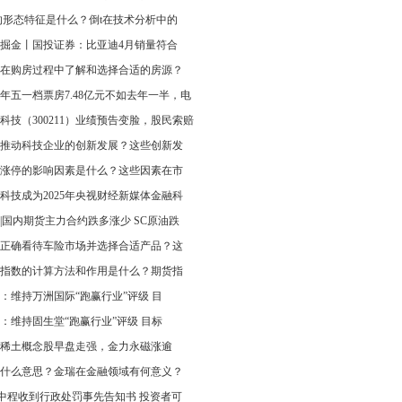
的形态特征是什么？倒t在技术分析中的
掘金丨国投证券：比亚迪4月销量符合
在购房过程中了解和选择合适的房源？
25年五一档票房7.48亿元不如去年一半，电
科技（300211）业绩预告变脸，股民索赔
推动科技企业的创新发展？这些创新发
涨停的影响因素是什么？这些因素在市
科技成为2025年央视财经新媒体金融科
|国内期货主力合约跌多涨少 SC原油跌
正确看待车险市场并选择合适产品？这
指数的计算方法和作用是什么？期货指
：维持万洲国际“跑赢行业”评级 目
：维持固生堂“跑赢行业”评级 目标
稀土概念股早盘走强，金力永磁涨逾
什么意思？金瑞在金融领域有何意义？
T中程收到行政处罚事先告知书 投资者可