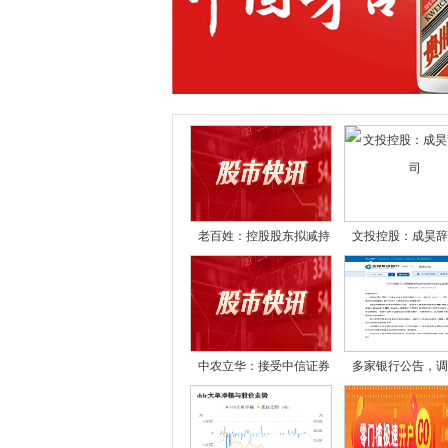
老百姓：控股股东拟减持
文投控股：成昊辞
中农立华：接受中信证券
多家银行公告，调