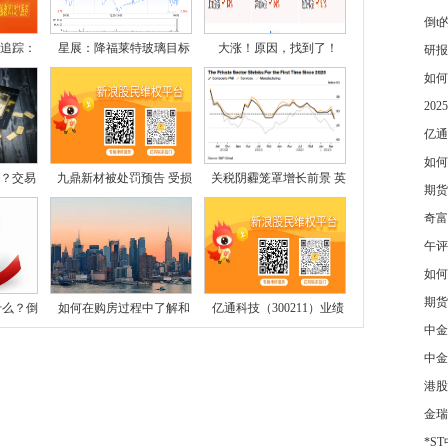
倒t
点追踪：
星展：降福莱特玻璃目标
大涨！原因，找到了！
研报
如何
20
亿通
如何
？交易
九鼎新材被处罚预告 受损
关税阴霾笼罩增长前景 英
期货
奇富
午评
如何
期货
什么？倒
如何在购房过程中了解和
亿通科技（300211）业绩
中金
预
中金
港股
金瑞
*S