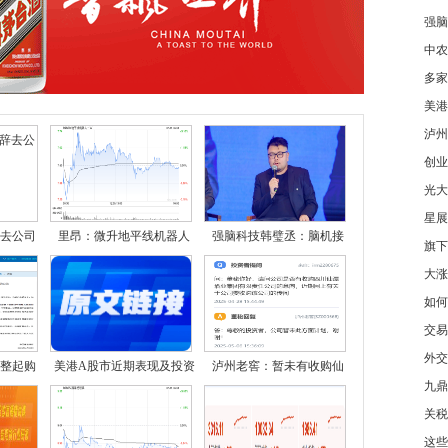
强脑
中农
多家
美港
泸州
创业
光大
星展
去公司
里昂：微升地平线机器人
强脑科技韩璧丞：脑机接
旗下
大涨
如何
交易
外交
整起购
美港A股市近期表现及投资
泸州老窖：暂未有收购仙
九鼎
关税
这些