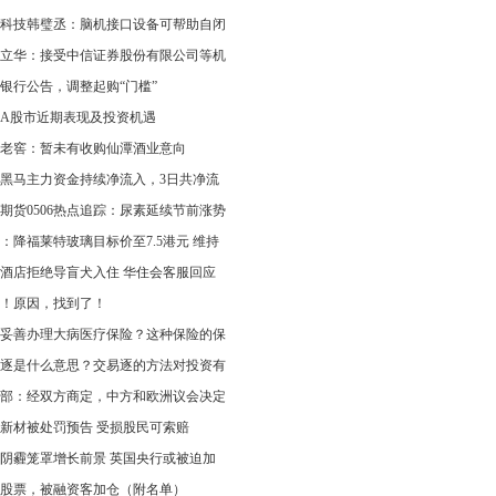
科技韩璧丞：脑机接口设备可帮助自闭
立华：接受中信证券股份有限公司等机
银行公告，调整起购“门槛”
A股市近期表现及投资机遇
老窖：暂未有收购仙潭酒业意向
黑马主力资金持续净流入，3日共净流
期货0506热点追踪：尿素延续节前涨势
：降福莱特玻璃目标价至7.5港元 维持
酒店拒绝导盲犬入住 华住会客服回应
！原因，找到了！
妥善办理大病医疗保险？这种保险的保
逐是什么意思？交易逐的方法对投资有
部：经双方商定，中方和欧洲议会决定
新材被处罚预告 受损股民可索赔
阴霾笼罩增长前景 英国央行或被迫加
股票，被融资客加仓（附名单）