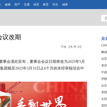
业
健康
房产
交通
体育
教育
民生
城事
会会议改期
最
LH
字体:【
大
中
小
】
鹏鼎
吉宏
公告，董事会谨此宣布，董事会会议日期将改为2025年5月
老百
准集团截至2025年3月31日止6个月的未经审核综合中
中超
伊朗
众生
美团
文投
里昂