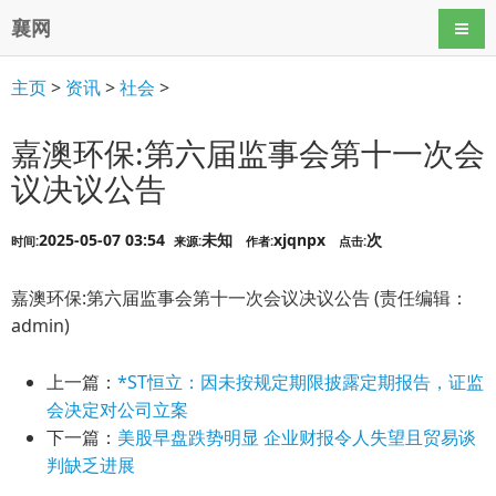
襄网
导航
主页
>
资讯
>
社会
>
嘉澳环保:第六届监事会第十一次会
议决议公告
2025-05-07 03:54
未知
xjqnpx
次
时间:
来源:
作者:
点击:
嘉澳环保:第六届监事会第十一次会议决议公告 (责任编辑：
admin)
上一篇：
*ST恒立：因未按规定期限披露定期报告，证监
会决定对公司立案
下一篇：
美股早盘跌势明显 企业财报令人失望且贸易谈
判缺乏进展